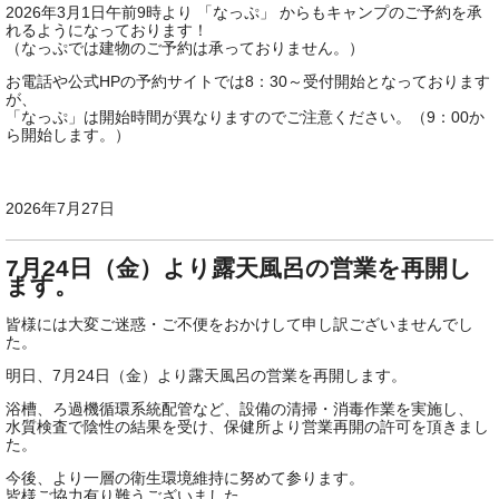
2026年3月1日午前9時より 「なっぷ」 からもキャンプのご予約を承
れるようになっております！
（なっぷでは建物のご予約は承っておりません。）
お電話や公式HPの予約サイトでは8：30～受付開始となっております
が、
「なっぷ」は開始時間が異なりますのでご注意ください。（9：00か
ら開始します。）
2026年7月27日
7月24日（金）より露天風呂の営業を再開し
ます。
皆様には大変ご迷惑・ご不便をおかけして申し訳ございませんでし
た。
明日、7月24日（金）より露天風呂の営業を再開します。
浴槽、ろ過機循環系統配管など、設備の清掃・消毒作業を実施し、
水質検査で陰性の結果を受け、保健所より営業再開の許可を頂きまし
た。
今後、より一層の衛生環境維持に努めて参ります。
皆様ご協力有り難うございました。