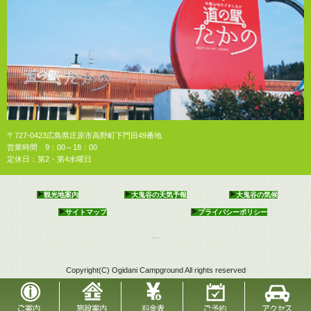
〒727-0423広島県庄原市高野町下門田49番地
営業時間 9：00～18：00
定休日：第2・第4水曜日
観光地案内
大鬼谷の天気予報
大鬼谷の気候
サイトマップ
プライバシーポリシー
Copyright(C) Ogidani Campground All rights reserved