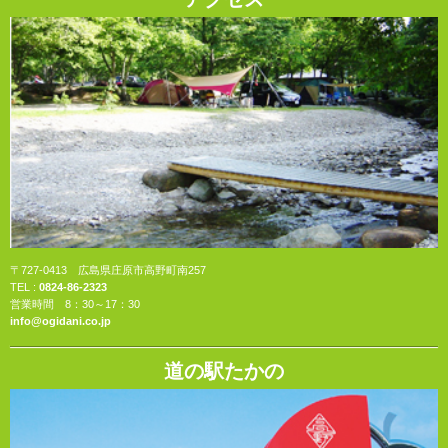
〒727-0413 広島県庄原市高野町南257
TEL :
0824-86-2323
営業時間 8：30～17：30
info@ogidani.co.jp
道の駅たかの