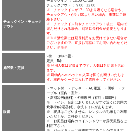
チェックイン ： 13:00~17:30
チェックアウト ： 9:00~ 12:00
※ チェックインが17：30より遅くなる場合や、
チェックアウトが9：00より早い場合、事前にご連
絡下さい。
チェックイン・チェック
※ チェックイン前やチェックアウト後に、場内で
アウト
遊んだりされる場合、別途延長料金が必要となりま
す。
※※※繁忙期には延長利用をお受けできない場合が
ございますので、直接お電話にてお問い合わせくだ
さい。※※※
2棟 （約4.5畳）
定員 5名
※ 利用人数は定員までです。人数は乳幼児も含め
施設数・定員
ます。
※ 建物内へのペットの入室は固くお断りいたしま
す。車内かケージに入れて管理をしてください。
・マット付 ・デッキ ・AC電源 ・照明 ・テ
ーブル（室内・室外）
・夏期冷房(無料)・冬季暖房（有料：800円）
※ トイレ、台所はありませんがすぐ近くに共同の
炊事棟(給湯器付)、水洗トイレがあります。
設備
※ 寝具はございません。レンタルの毛布をご利用
いただくか、ご持参ください。
※ お風呂は場内のコインシャワーか露天風呂をご
利用下さい。
※ バーベキューは建物前ですることができます。