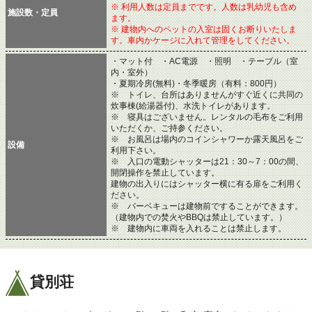
※ 利用人数は定員までです。人数は乳幼児も含め
施設数・定員
ます。
※ 建物内へのペットの入室は固くお断りいたしま
す。車内かケージに入れて管理をしてください。
・マット付 ・AC電源 ・照明 ・テーブル（室
内・室外）
・夏期冷房(無料)・冬季暖房（有料：800円）
※ トイレ、台所はありませんがすぐ近くに共同の
炊事棟(給湯器付)、水洗トイレがあります。
※ 寝具はございません。レンタルの毛布をご利用
いただくか、ご持参ください。
※ お風呂は場内のコインシャワーか露天風呂をご
設備
利用下さい。
※ 入口の電動シャッターは21：30～7：00の間、
開閉操作を禁止しています。
建物の出入りにはシャッター横に有る扉をご利用く
ださい。
※ バーベキューは建物前ですることができます。
（建物内での焚火やBBQは禁止しています。）
※ 建物内に車両を入れることは禁止します。
貸別荘