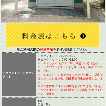
※ご利用の際の
注意事項
を必ずお読みください。
チェックイン ： 13:00~17:30
チェックアウト ： 9:00 ~12:00
※ チェックインが17：30より遅くなる場合や、
チェックアウトが9：00より早い場合、事前にご連
絡下さい。
チェックイン・チェック
※ チェックイン前やチェックアウト後に、場内で
アウト
遊んだりされる場合、別途延長料金が必要となりま
す。
※※※繁忙期には延長利用をお受けできない場合が
ございますので、直接お電話にてお問い合わせくだ
さい。※※※
1棟
定員 5名