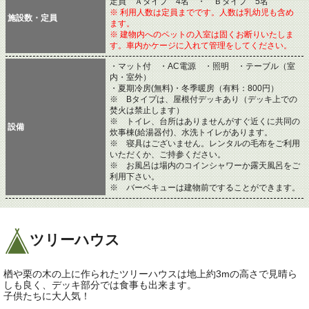
定員 Ａタイプ 4名 ・ Ｂタイプ 5名
※ 利用人数は定員までです。人数は乳幼児も含め
施設数・定員
ます。
※ 建物内へのペットの入室は固くお断りいたしま
す。車内かケージに入れて管理をしてください。
・マット付 ・AC電源 ・照明 ・テーブル（室
内・室外）
・夏期冷房(無料)・冬季暖房（有料：800円）
※ Bタイプは、屋根付デッキあり（デッキ上での
焚火は禁止します）
※ トイレ、台所はありませんがすぐ近くに共同の
設備
炊事棟(給湯器付)、水洗トイレがあります。
※ 寝具はございません。レンタルの毛布をご利用
いただくか、ご持参ください。
※ お風呂は場内のコインシャワーか露天風呂をご
利用下さい。
※ バーベキューは建物前ですることができます。
ツリーハウス
楢や栗の木の上に作られたツリーハウスは地上約3mの高さで見晴ら
しも良く、デッキ部分では食事も出来ます。
子供たちに大人気！