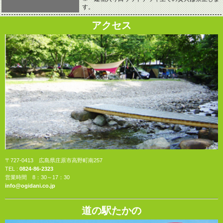
す。
アクセス
〒727-0413 広島県庄原市高野町南257
TEL :
0824-86-2323
営業時間 8：30～17：30
info@ogidani.co.jp
道の駅たかの