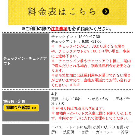
※ご利用の際の
注意事項
を必ずお読みください。
チェックイン ： 15:00 ~17:30
チェックアウト ： 9:00 ~11:00
※ チェックインが17：30より遅くなる場合
や、チェックアウトが9：00より早い場合、事前
にご連絡下さい。
チェックイン・チェックア
※ チェックイン前やチェックアウト後に、場内
ウト
で遊んだりされる場合、別途延長料金が必要とな
ります。
※※※繁忙期には延長利用をお受けできない場合
がございますので、直接お電話にてお問い合わせ
ください。※※※
4棟
定員 ふじ：10名 つがる：6名 王林・千
施設数・定員
秋：8名
※ 利用人数は乳幼児も含めます。
※ 建物内へのペットの入室は固くお断りいたしま
す。車内かケージに入れて管理をしてください。
・バス ・トイレ(6名用1か所 / 8人・10名用2か
所) ・洗面所 ・台所 ・ガスコンロ ・冷蔵