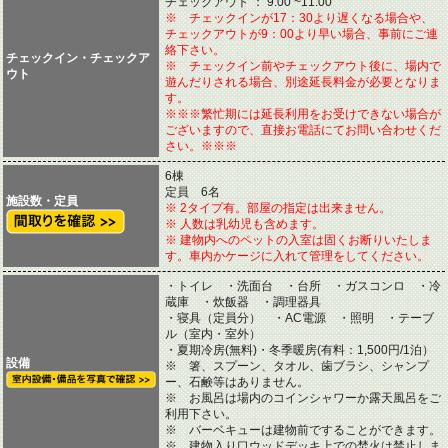
チェックアウト ： 9:00 ~11:00
※ チェックインが17：30より遅くなる場合や、
チェックアウトが9：00より早い場合、事前にご連
絡下さい。
チェックイン・チェックア
※ チェックイン前やチェックアウト後に、場内で
ウト
遊んだりされる場合、別途延長料金が必要となりま
す。
※※※繁忙期には延長利用をお受けできない場合が
ございますので、直接お電話にてお問い合わせくだ
さい。※※※
6棟
定員 6名
施設数・定員
※ 2タイプ有。部屋の指定は出来ません。
※ 人数は乳幼児も含めます。
※ 建物内へのペットの入室は固くお断りいたしま
す。車内かケージに入れて管理をしてください。
・トイレ ・洗面台 ・台所 ・ガスコンロ ・冷
蔵庫 ・炊飯器 ・調理器具
・寝具（定員分） ・AC電源 ・照明 ・テーブ
ル（室内・室外）
・夏期冷房(無料)・冬季暖房(有料：1,500円/1泊）
設備
※ 箸、スプーン、タオル、歯ブラシ、シャンプ
ー、石鹸等はありません。
※ お風呂は場内のコインシャワーか露天風呂をご
利用下さい。
※ バーベキューは建物前ですることができます。
※ 建物入り口ウッドデッキ上での焚火は禁止しま