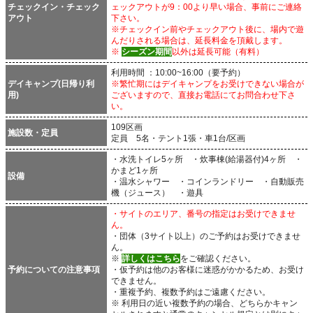
チェックイン・チェック
ェックアウトが9：00より早い場合、事前にご連絡
アウト
下さい。
※チェックイン前やチェックアウト後に、場内で遊
んだりされる場合は、延長料金を頂戴します。
※
シーズン期間
以外は延長可能（有料）
利用時間 ：10:00~16:00（要予約）
デイキャンプ(日帰り利
※繁忙期にはデイキャンプをお受けできない場合が
用)
ございますので、直接お電話にてお問合わせ下さ
い。
109区画
施設数・定員
定員 5名・テント1張・車1台/区画
・水洗トイレ5ヶ所 ・炊事棟(給湯器付)4ヶ所 ・
かまど1ヶ所
設備
・温水シャワー ・コインランドリー ・自動販売
機（ジュース） ・遊具
・サイトのエリア、番号の指定はお受けできませ
ん。
・団体（3サイト以上）のご予約はお受けできませ
ん。
※
詳しくはこちら
をご確認ください。
予約についての注意事項
・仮予約は他のお客様に迷惑がかかるため、お受け
できません。
・重複予約、複数予約はご遠慮ください。
※ 利用日の近い複数予約の場合、どちらかキャン