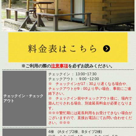
※ご利用の際の
注意事項
を必ずお読みください。
チェックイン ： 13:00~17:30
チェックアウト ： 9:00 ~12:00
※ チェックインが17：30より遅くなる場合や、
チェックアウトが9：00より早い場合、事前にご連
絡下さい。
チェックイン・チェック
※ チェックイン前やチェックアウト後に、場内で
アウト
遊んだりされる場合、別途延長料金が必要となりま
す。
※※※繁忙期には延長利用をお受けできない場合が
ございますので、直接お電話にてお問い合わせくだ
さい。※※※
4棟 (Aタイプ2棟、Bタイプ2棟)