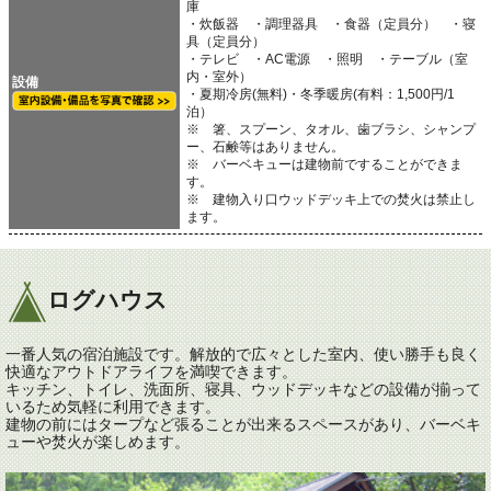
庫
・炊飯器 ・調理器具 ・食器（定員分） ・寝
具（定員分）
・テレビ ・AC電源 ・照明 ・テーブル（室
内・室外）
設備
・夏期冷房(無料)・冬季暖房(有料：1,500円/1
泊）
※ 箸、スプーン、タオル、歯ブラシ、シャンプ
ー、石鹸等はありません。
※ バーベキューは建物前ですることができま
す。
※ 建物入り口ウッドデッキ上での焚火は禁止し
ます。
ログハウス
一番人気の宿泊施設です。解放的で広々とした室内、使い勝手も良く
快適なアウトドアライフを満喫できます。
キッチン、トイレ、洗面所、寝具、ウッドデッキなどの設備が揃って
いるため気軽に利用できます。
建物の前にはタープなど張ることが出来るスペースがあり、バーベキ
ューや焚火が楽しめます。