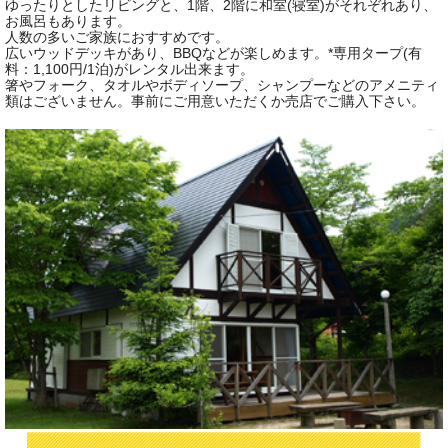
ゆったりとしたリビングと、1階、2階に和室(寝室)がそれぞれあり、
お風呂もあります。
人数の多いご家族におすすめです。
広いウッドデッキがあり、BBQなどが楽しめます。*専用タープ(有
料：1,100円/1泊)がレンタル出来ます。
箸やフォーク、タオルやボディソープ、シャンプーなどのアメニティ
類はございません。事前にご用意いただくか売店でご購入下さい。