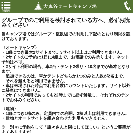
グループでのご利用を検討されている方へ、必ずお読
みください
当キャンプ場ではグループ・複数組での利用に下記のとおり制限を設
けております。
〈オートキャンプ〉
・1組につき最大2サイトまで。3サイト以上はご利用できません。
・2サイトのご予約は1日に4組まで。お電話でのみ承ります。ネット
予約は不可。
・2サイト利用の場合、車2台・テント2張り・10名までが基本となり
ます。
追加できるのは、車かテントどちらか1つのみと人数が2名まで。
それを超えると利用できません。
・車は来場された時点で利用台数にカウントいたします。サイト以外
に駐車はできません。
・2サイトの利用であっても22時までに必ず解散し、それぞれのテン
トでお休みください。
〈建物〉
・1組につき1棟のみ、定員内での利用。2棟以上は利用できません。
・建物とオートサイトを組み合わせた利用もできません。
※ 別々に予約をして「誰々さんと隣にしてほしい」というご要望が
よくありますが、