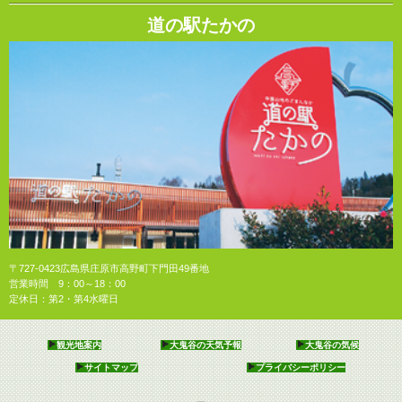
道の駅たかの
〒727-0423広島県庄原市高野町下門田49番地
営業時間 9：00～18：00
定休日：第2・第4水曜日
観光地案内
大鬼谷の天気予報
大鬼谷の気候
サイトマップ
プライバシーポリシー